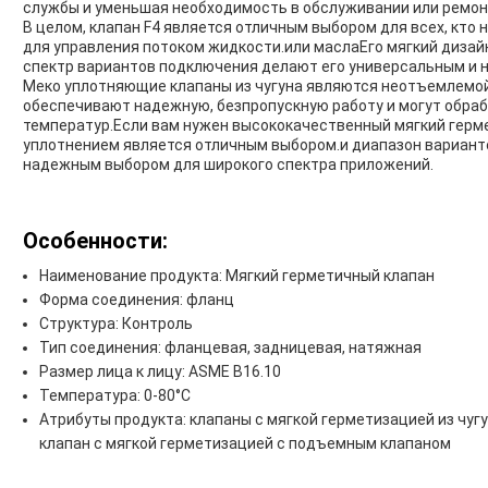
службы и уменьшая необходимость в обслуживании или ремонт
В целом, клапан F4 является отличным выбором для всех, кто
для управления потоком жидкости.или маслаЕго мягкий дизай
спектр вариантов подключения делают его универсальным и 
Меко уплотняющие клапаны из чугуна являются неотъемлемой
обеспечивают надежную, безпропускную работу и могут обра
температур.Если вам нужен высококачественный мягкий герме
уплотнением является отличным выбором.и диапазон вариант
надежным выбором для широкого спектра приложений.
Особенности:
Наименование продукта: Мягкий герметичный клапан
Форма соединения: фланц
Структура: Контроль
Тип соединения: фланцевая, задницевая, натяжная
Размер лица к лицу: ASME B16.10
Температура: 0-80°C
Атрибуты продукта: клапаны с мягкой герметизацией из чугун
клапан с мягкой герметизацией с подъемным клапаном