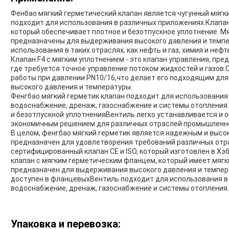
Фенбао мягкий герметический клапан является чугунный мягк
подходит для использования в различных приложениях.Клапан
который обеспечивает плотное и безотпускное уплотнение. М
предназначены для выдерживания высокого давления и темпе
использования в таких отраслях, как нефть и газ, химия и нефт
Клапан F4 с мягким уплотнением - это клапан управления, пр
где требуется точное управление потоком жидкостей и газов
работы при давлении PN10/16,что делает его подходящим для
высокого давления и температуры.
Фенгбао мягкий герметик клапан подходит для использования 
водоснабжение, дренаж, газоснабжение и системы отопления
и безотпускной уплотненияВентиль легко устанавливается и 
экономичным решением для различных отраслей промышленн
В целом, фенгбао мягкий герметик является надежным и выс
предназначен для удовлетворения требований различных от
сертифицированный клапан CE и ISO, который изготовлен в Х
клапан с мягким герметическим фланцем, который имеет мяг
предназначен для выдерживания высокого давления и темпер
доступен в фланцевыхВентиль подходит для использования в 
водоснабжение, дренаж, газоснабжение и системы отопления.
Упаковка и перевозка: