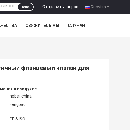
Отправить запрос
|
Russian
Поиск
АЧЕСТВА
СВЯЖИТЕСЬ МЫ
СЛУЧАИ
тичный фланцевый клапан для
мация о продукте:
hebei, china
Fengbao
CE & ISO