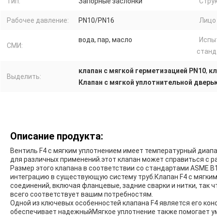
Тип:
Запорные заслонки
Струк
Рабочее давление:
PN10/PN16
Лицо 
вода, пар, масло
Испы
СМИ:
станд
клапан с мягкой герметизацией PN10
,
кл
Выделить:
Клапан с мягкой уплотнительной дверью
Описание продукта:
Вентиль F4 с мягким уплотнением имеет температурный диапаз
для различных применений.этот клапан может справиться с ра
Размер этого клапана в соответствии со стандартами ASME B1
интеграцию в существующую систему труб.Клапан F4 с мягким
соединений, включая фланцевые, задние сварки и нитки, так 
всего соответствует вашим потребностям.
Одной из ключевых особенностей клапана F4 является его кон
обеспечивает надежныйМягкое уплотнение также помогает ум