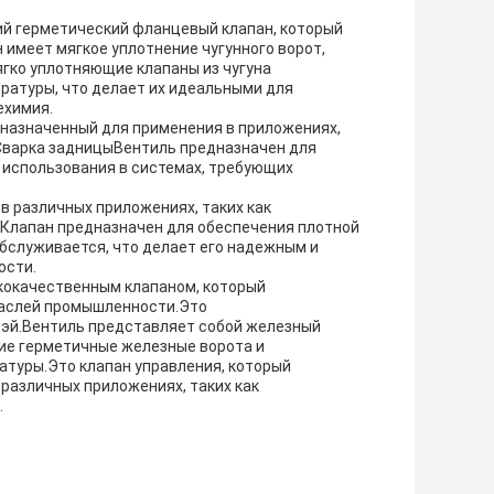
ий герметический фланцевый клапан, который
 имеет мягкое уплотнение чугунного ворот,
ягко уплотняющие клапаны из чугуна
ратуры, что делает их идеальными для
ехимия.
едназначенный для применения в приложениях,
.Сварка задницыВентиль предназначен для
 использования в системах, требующих
в различных приложениях, таких как
.Клапан предназначен для обеспечения плотной
обслуживается, что делает его надежным и
ости.
ококачественным клапаном, который
раслей промышленности.Это
эбэй.Вентиль представляет собой железный
кие герметичные железные ворота и
атуры.Это клапан управления, который
различных приложениях, таких как
.