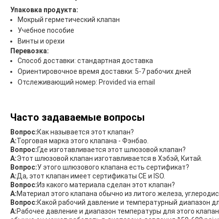
Упаковка продукта:
Мокрый герметический клапан
Учебное пособие
Винты и орехи
Перевозка:
Способ доставки: стандартная доставка
Ориентировочное время доставки: 5-7 рабочих дней
Отслеживающий номер: Provided via email
Часто задаваемые вопросы
Вопрос:
Как называется этот клапан?
А:
Торговая марка этого клапана - Фэнбао.
Вопрос:
Где изготавливается этот шлюзовой клапан?
А:
Этот шлюзовой клапан изготавливается в Хэбэй, Китай.
Вопрос:
У этого шлюзового клапана есть сертификат?
А:
Да, этот клапан имеет сертификаты CE и ISO.
Вопрос:
Из какого материала сделан этот клапан?
А:
Материал этого клапана обычно из литого железа, углероди
Вопрос:
Какой рабочий давление и температурный диапазон дл
А:
Рабочее давление и диапазон температуры для этого клапан