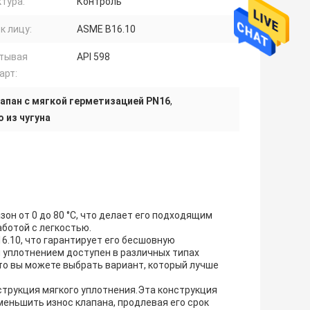
тура:
Контроль
к лицу:
ASME B16.10
тывая
API 598
арт:
апан с мягкой герметизацией PN16
,
 из чугуна
он от 0 до 80 °C, что делает его подходящим
ботой с легкостью.
6.10, что гарантирует его бесшовную
 уплотнением доступен в различных типах
что вы можете выбрать вариант, который лучше
струкция мягкого уплотнения.Эта конструкция
еньшить износ клапана, продлевая его срок