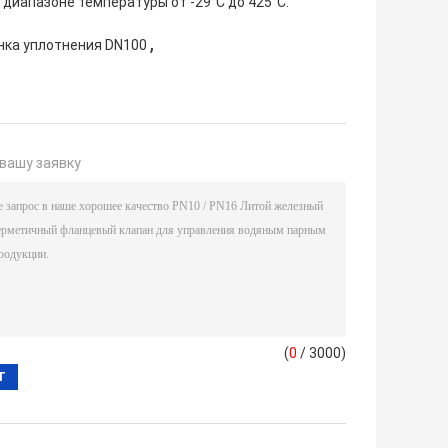
 диапазоне температуры от -29°C до 425°C.
,
нка уплотнения DN100
вашу заявку
(
0
/ 3000)