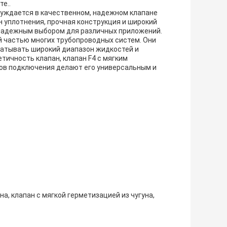
е..
 нуждается в качественном, надежном клапане
н уплотнения, прочная конструкция и широкий
надежным выбором для различных приложений.
 частью многих трубопроводных систем. Они
батывать широкий диапазон жидкостей и
тичность клапан, клапан F4 с мягким
ов подключения делают его универсальным и
а, клапан с мягкой герметизацией из чугуна,