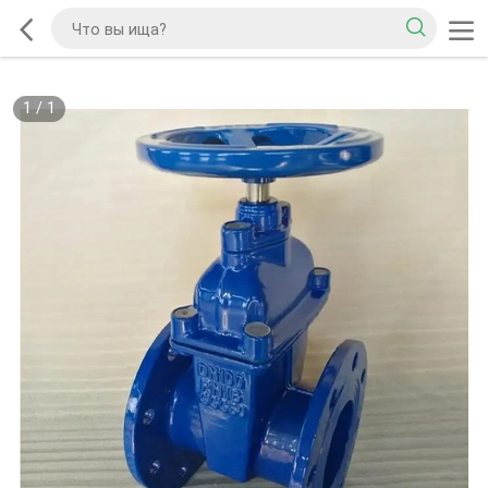
1
/
1