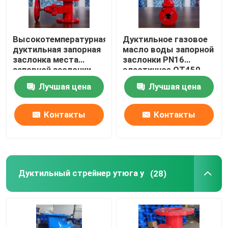
Высокотемпературная
Дуктильное газовое
дуктильная запорная
масло воды запорной
заслонка места
заслонки PN16
запорной заслонки
эластичное QT450
QT400 QT450 утюга
QT400 фланца утюга
Лучшая цена
Лучшая цена
эластичная
Контакты
Контакты
Дуктильный стрейнер утюга y
(28)