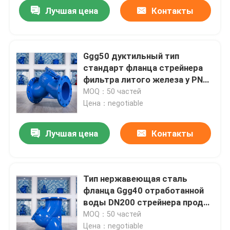
Лучшая цена
Контакты
Ggg50 дуктильный тип
стандарт фланца стрейнера
фильтра литого железа y PN16
немецкий
MOQ：50 частей
Цена：negotiable
Лучшая цена
Контакты
Дома
Тип нержавеющая сталь
фланца Ggg40 отработанной
О Компании
воды DN200 стрейнера продел
нитку стрейнер y
MOQ：50 частей
Контакты
Цена：negotiable