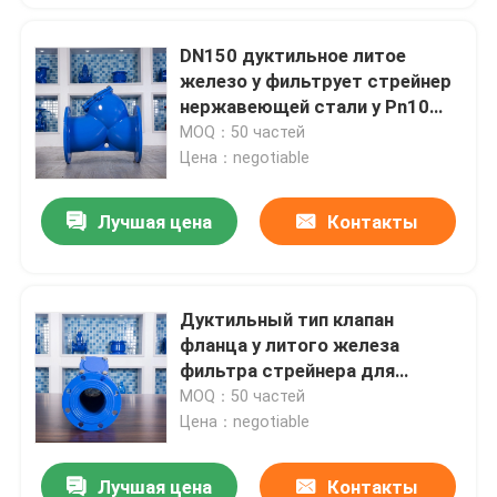
DN150 дуктильное литое
железо y фильтрует стрейнер
нержавеющей стали y Pn10
Ggg50
MOQ：50 частей
Цена：negotiable
Лучшая цена
Контакты
Дуктильный тип клапан
фланца y литого железа
фильтра стрейнера для
водораздела Dn150
MOQ：50 частей
Цена：negotiable
Лучшая цена
Контакты