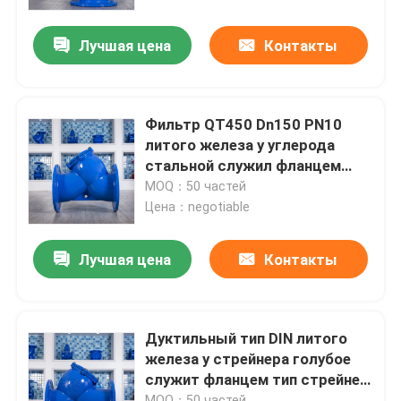
Лучшая цена
Контакты
Продукция
Мягкая запорная заслонка уплотнения
Фильтр QT450 Dn150 PN10
литого железа y углерода
Жизнерадостная запорная заслонка места
стальной служил фланцем
стрейнер звезды
MOQ：50 частей
Цена：negotiable
Эластичная запорная заслонка места
Лучшая цена
Контакты
дуктильная запорная заслонка утюга
Дуктильный стрейнер утюга y
Дуктильный тип DIN литого
железа y стрейнера голубое
служит фланцем тип стрейнер
Фильтр литого железа y
конца y
MOQ：50 частей