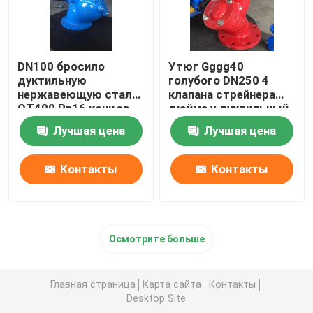
DN100 бросило
Утюг Gggg40
дуктильную
голубого DN250 4
нержавеющую сталь
клапана стрейнера
QT400 Pn16 концов
дюйма y дуктильный
фланца стрейнера
для частей водяного
Лучшая цена
Лучшая цена
утюга y
фильтра запасных
Контакты
Контакты
Осмотрите больше
Главная страница
Карта сайта
Контакты
Desktop Site