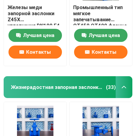
Железы меди
Промышленный тип
запорной заслонки
мягкое
Z45X
запечатывание
уплотнения DN100 F4
QT450 QT400 фланца
запорная заслонка
запорной заслонки
Лучшая цена
Лучшая цена
места мягкой
GGG40
жизнерадостная
промышленное
Контакты
Контакты
Жизнерадостная запорная заслонка места
(33)