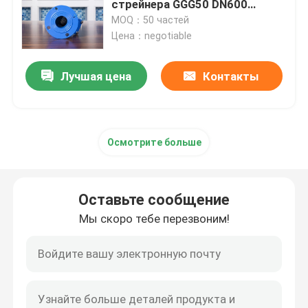
стрейнера GGG50 DN600
промышленный
MOQ：50 частей
Цена：negotiable
Лучшая цена
Контакты
Осмотрите больше
Оставьте сообщение
Мы скоро тебе перезвоним!