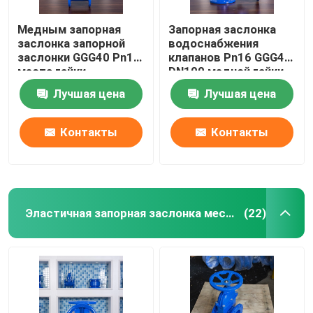
Медным запорная
Запорная заслонка
заслонка запорной
водоснабжения
заслонки GGG40 Pn16
клапанов Pn16 GGG40
места гайки
DN100 медной гайки
жизнерадостным
жизнерадостная
Лучшая цена
Лучшая цена
служить фланцем
усаженная
двойником
Контакты
Контакты
Эластичная запорная заслонка места
(22)