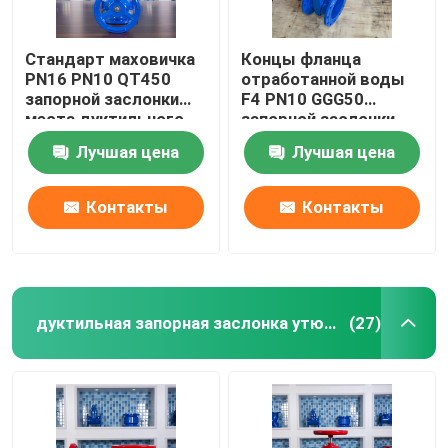
Стандарт маховичка
Концы фланца
PN16 PN10 QT450
отработанной воды
запорной заслонки
F4 PN10 GGG50
места дуктильного
запорной заслонки
утюга эластичный
места медной
Лучшая цена
Лучшая цена
немецкий
проволоки
эластичные
Контакты
Контакты
дуктильная запорная заслонка утюга
(27)