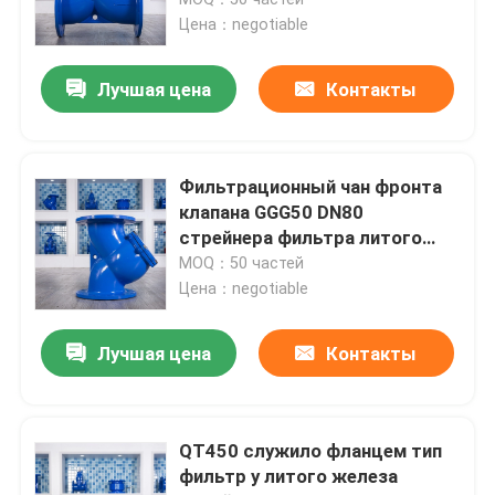
Цена：negotiable
контрольный клапан шарового вентиля
Лучшая цена
Контакты
дуктильный задерживающий клапан утюга
Фильтрационный чан фронта
Резиновый задерживающий клапан места
клапана GGG50 DN80
стрейнера фильтра литого
железа y счетчика воды
MOQ：50 частей
задерживающий клапан шумоглушителя
Цена：negotiable
Задерживающий клапан литого железа молчаливый
Лучшая цена
Контакты
Узелковый задерживающий клапан литого железа
QT450 служило фланцем тип
фильтр y литого железа