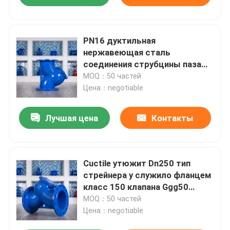
PN16 дуктильная
нержавеющая сталь
соединения струбцины паза
фильтра литого железа y
MOQ：50 частей
мелкосеточная
Цена：negotiable
Лучшая цена
Контакты
Cuctile утюжит Dn250 тип
стрейнера y служило фланцем
класс 150 клапана Ggg50
фильтра Ss304
MOQ：50 частей
Цена：negotiable