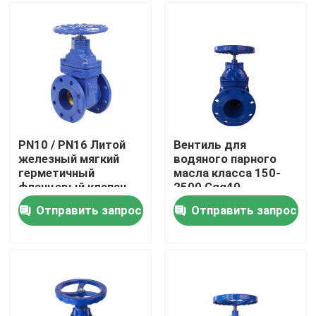
Путешествие фабрики
Проверка качества
Свяжитесь мы
PN10 / PN16 Литой
Вентиль для
железный мягкий
водяного парного
герметичный
масла класса 150-
Случаи
фланцевый клапан
2500 Ggg40
для управления
Отправить запрос
Отправить запрос
водяным парным
Мягкая запорная заслонка уплотнения
маслом
Жизнерадостная запорная заслонка места
Эластичная запорная заслонка места