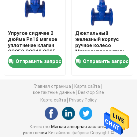
дуктильная запорная заслонка утюга
Упругое сидячее 2
Дюктильный
Дуктильный стрейнер утюга y
дюйма Pn16 мягкое
железный корпус
уплотнение клапан
ручное колесо
GGG50 GGG40 GG25
Мягкая уплотнитель
Фильтр литого железа y
Возвышающийся
Отправить запрос
Отправить запрос
ствол Устойчивый
клапан
контрольный клапан шарового вентиля
Главная страница
Карта сайта
контактные данные
Desktop Site
дуктильный задерживающий клапан утюга
Карта сайта
Privacy Policy
Резиновый задерживающий клапан места
Качество
Мягкая запорная заслонка
задерживающий клапан шумоглушителя
уплотнения
Китайская фабрика.Copyright ©