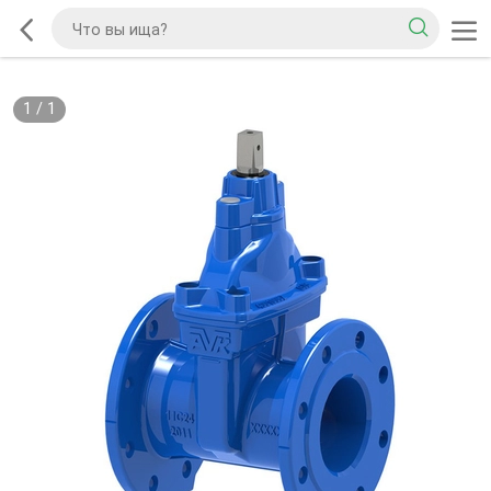
1
/
1