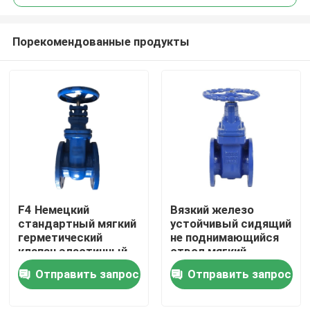
Порекомендованные продукты
F4 Немецкий
Вязкий железо
Дом
стандартный мягкий
устойчивый сидящий
герметический
не поднимающийся
клапан эластичный
ствол мягкий
Продукты
герметический
герметичный
Отправить запрос
Отправить запрос
клапан
фланцевый
шлюзовой клапан
О нас
PN16 DN100