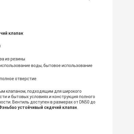
чий клапан
:
я
за из резины
использование воды, бытовое использование
полное отверстие
ым клапаном, подходящим для широкого
ти и бытовых условиях.и конструкция полного
сти. Вентиль доступен в размерах от DN50 до
Фэньбао устойчивый сидячий клапан
.