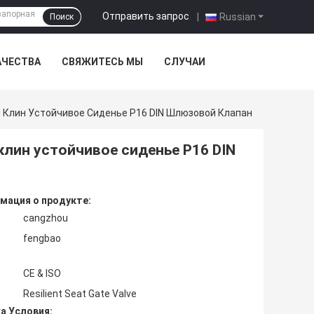
Отправить запрос
|
Russian
Поиск
АЧЕСТВА
СВЯЖИТЕСЬ МЫ
СЛУЧАИ
 Клин Устойчивое Сиденье P16 DIN Шлюзовой Клапан
лин устойчивое сиденье P16 DIN
мация о продукте:
cangzhou
fengbao
CE & ISO
Resilient Seat Gate Valve
а Условия: