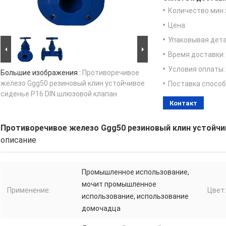
Количество мин 
Цена:
Упаковывая дета
Время доставки:
Условия оплаты:
Большие изображения :
Противоречивое
железо Ggg50 резиновый клин устойчивое
Поставка способ
сиденье P16 DIN шлюзовой клапан
Контакт
Противоречивое железо Ggg50 резиновый клин устойчи
описание
Промышленное использование,
мочит промышленное
Применение:
Цвет:
использование, использование
домочадца