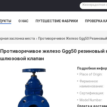
ДУКТЫ
О НАС
ПУТЕШЕСТВИЕ ФАБРИКИ
ПРОВЕРКА К
рная заслонка места
Противоречивое Железо Ggg50 Резиновый
Противоречивое железо Ggg50 резиновый к
шлюзовой клапан
Подробная инфор
Place of Origin:
Фирменное
наименование:
Сертификация:
Model Number:
Оплата и доставк