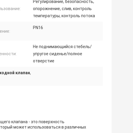
Регулирование, безопасность,
льзование:
опорожнение, слив, контроль
температуры, контроль потока
PN16
ение:
Не поднимающийся стебель/
енности:
упругое сиденье/полное
отверстие
ходной клапан
,
его клапана - это поверхность
оторый может использоваться в различных