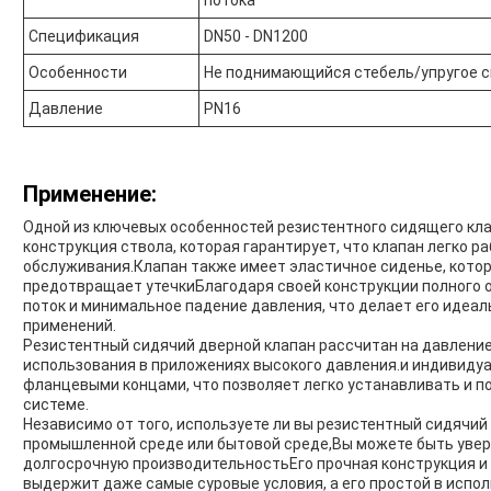
потока
Спецификация
DN50 - DN1200
Особенности
Не поднимающийся стебель/упругое с
Давление
PN16
Применение:
Одной из ключевых особенностей резистентного сидящего кл
конструкция ствола, которая гарантирует, что клапан легко р
обслуживания.Клапан также имеет эластичное сиденье, котор
предотвращает утечкиБлагодаря своей конструкции полного 
поток и минимальное падение давления, что делает его идеа
применений.
Резистентный сидячий дверной клапан рассчитан на давление
использования в приложениях высокого давления.и индивиду
фланцевыми концами, что позволяет легко устанавливать и п
системе.
Независимо от того, используете ли вы резистентный сидячий
промышленной среде или бытовой среде,Вы можете быть увер
долгосрочную производительностьЕго прочная конструкция и 
выдержит даже самые суровые условия, а его простой в испо