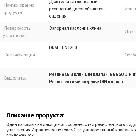
Дюктильный железный
Наименование
резиновый дверной клапан
Испо
продукта:
сидения
Поверхность
Запорная заслонка клина
Давл
уплотнения:
DN50 -DN1200
Спецификация:
Особ
Резиновый клин DIN клапан
,
GGG50 DIN В
Выделить:
Резистентный сиденье DIN клапан
Описание продукта:
Один из самых выдающихся особенностей резистентного сидящ
уплотнения.Управление потокомЭто универсальный клапан, к
приложениях.