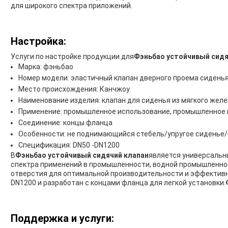
для широкого спектра приложений.
Настройка:
Услуги по настройке продукции для
Фэньбао устойчивый сидя
Марка: фэньбао
Номер модели: эластичный клапан дверного проема сидень
Место происхождения: Канчжоу
Наименование изделия: клапан для сиденья из мягкого желе
Применение: промышленное использование, промышленное 
Соединение: концы фланца
Особенности: не поднимающийся стебель/упругое сиденье/
Спецификация: DN50 -DN1200
В
Фэньбао устойчивый сидячий клапан
является универсальн
спектра применений в промышленности, водной промышленнос
отверстия для оптимальной производительности и эффективно
DN1200 и разработан с концами фланца для легкой установки.
Поддержка и услуги: