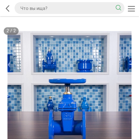
2
/
2