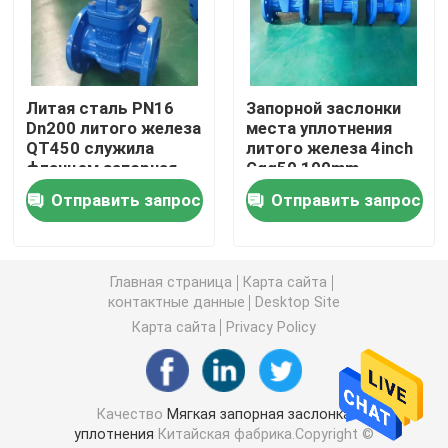
дуктильная запорная заслонка утюга
Литая сталь PN16
Запорной заслонки
Дуктильный стрейнер утюга y
Dn200 литого железа
места уплотнения
QT450 служила
литого железа 4inch
фланцем запорная
Ggg50 100mm
Фильтр литого железа y
заслонка для воды
температура мягкой
Отправить запрос
Отправить запрос
резиновой низкая
контрольный клапан шарового вентиля
Главная страница
Карта сайта
контактные данные
Desktop Site
дуктильный задерживающий клапан утюга
Карта сайта
Privacy Policy
Резиновый задерживающий клапан места
Качество
Мягкая запорная заслонка
задерживающий клапан шумоглушителя
уплотнения
Китайская фабрика.Copyright ©