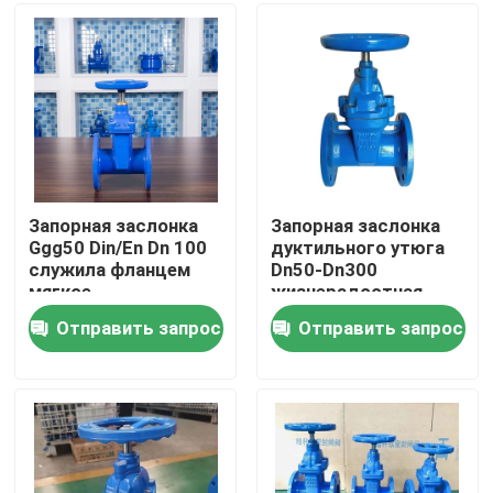
Путешествие фабрики
Проверка качества
Свяжитесь мы
Запорная заслонка
Запорная заслонка
Ggg50 Din/En Dn 100
дуктильного утюга
служила фланцем
Dn50-Dn300
Случаи
мягкое
жизнерадостная
доказательство
усаженная для
Отправить запрос
Отправить запрос
ссадины запорной
нечистот и масла
Мягкая запорная заслонка уплотнения
заслонки места
Жизнерадостная запорная заслонка места
Эластичная запорная заслонка места