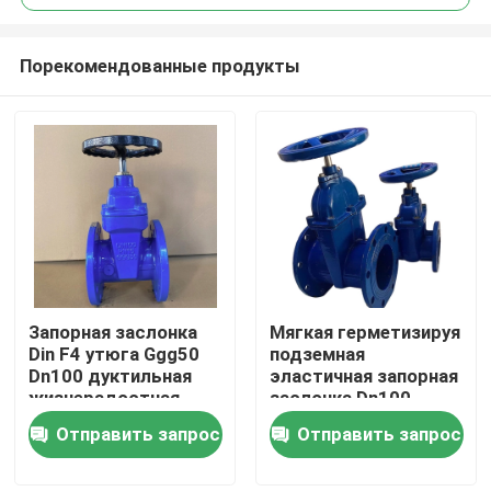
Порекомендованные продукты
Запорная заслонка
Мягкая герметизируя
Дом
Din F4 утюга Ggg50
подземная
Dn100 дуктильная
эластичная запорная
жизнерадостная
заслонка Dn100
Продукты
усаженная не ржавея
Dn200 места QT450
Отправить запрос
Отправить запрос
О нас