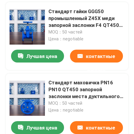
Стандарт гайки GGG50
промышленный Z45X меди
запорной заслонки F4 QT450
DN65 жизнерадостный
MOQ：50 частей
немецкий
Цена：negotiable
Лучшая цена
контактные
данные
Стандарт маховичка PN16
PN10 QT450 запорной
Дом
заслонки места дуктильного
утюга эластичный немецкий
MOQ：50 частей
Цена：negotiable
Продукты
Лучшая цена
контактные
Высокотемпературная дуктильная запорная заслонка запорной заслонки DN300 GGG50 Ggg40 утюга
О нас