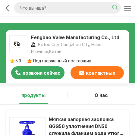
Fengbao Valve Manufacturing Co., Ltd.
Botou City, Cangzhou City, Hebei
Province,Китай
5.0
Подтверженный поставщик
позвони сейчас
контактные
данные
продукты
О нас
Мягкая запорная заслонка
GGG50 уплотнения DN50
служила фланцем вода утюга