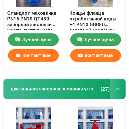
Стандарт маховичка
Концы фланца
PN16 PN10 QT450
отработанной воды
запорной заслонки
F4 PN10 GGG50
места дуктильного
запорной заслонки
утюга эластичный
места медной
Лучшая цена
Лучшая цена
немецкий
проволоки
эластичные
контактные
контактные
данные
данные
дуктильная запорная заслонка утюга
(27)