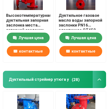
Высокотемпературная
Дуктильное газовое
дуктильная запорная
масло воды запорной
заслонка места
заслонки PN16
запорной заслонки
эластичное QT450
QT400 QT450 утюга
QT400 фланца утюга
Лучшая цена
Лучшая цена
эластичная
контактные
контактные
данные
данные
Дуктильный стрейнер утюга y
(28)