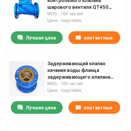
контрольного клапана
шарового вентиля QT450
HQ41X резиновый Multi
MOQ：100 частей
Цена：negotiable
Лучшая цена
контактные
данные
Задерживающий клапан
качания воды фланца
задерживающего клапана
PN10 DN300 литого железа
MOQ：100 частей
шумоглушителя GGG50
Цена：negotiable
молчаливый
Лучшая цена
контактные
данные