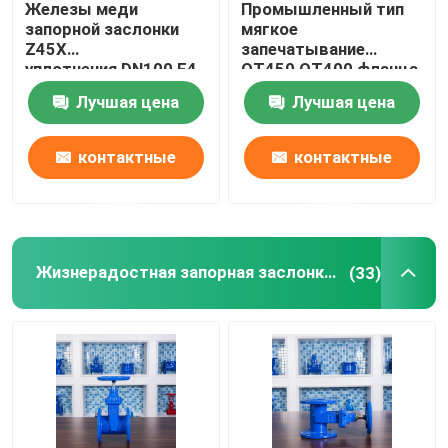
Железы меди
Промышленный тип
запорной заслонки
мягкое
Задерживающий клапан литого железа молчаливый
Z45X
запечатывание
уплотнения DN100 F4
QT450 QT400 фланца
запорная заслонка
запорной заслонки
Лучшая цена
Лучшая цена
места мягкой
GGG40
Узелковый задерживающий клапан литого железа
жизнерадостная
промышленное
контактные
контактные
данные
данные
Жизнерадостная запорная заслонка места
(33)