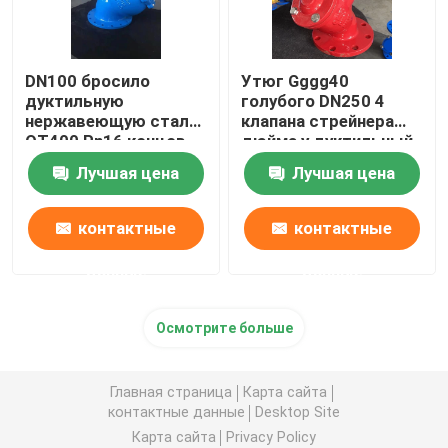
DN100 бросило
Утюг Gggg40
дуктильную
голубого DN250 4
нержавеющую сталь
клапана стрейнера
QT400 Pn16 концов
дюйма y дуктильный
фланца стрейнера
для частей водяного
Лучшая цена
Лучшая цена
утюга y
фильтра запасных
контактные
контактные
данные
данные
Осмотрите больше
Главная страница
Карта сайта
контактные данные
Desktop Site
Карта сайта
Privacy Policy