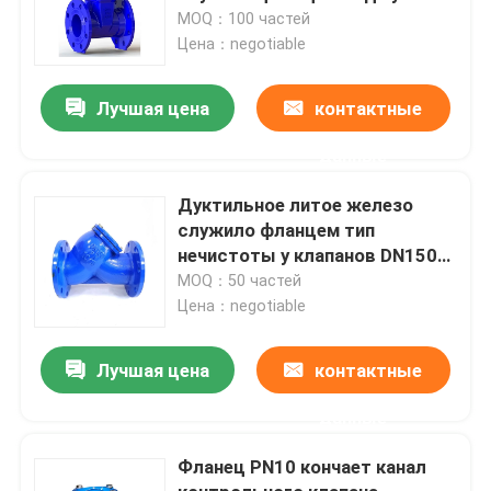
гнезд дуктильная
MOQ：100 частей
Цена：negotiable
Лучшая цена
контактные
данные
Дуктильное литое железо
служило фланцем тип
нечистоты y клапанов DN150
PN10 фильтра стрейнера
MOQ：50 частей
Цена：negotiable
Лучшая цена
контактные
данные
Фланец PN10 кончает канал