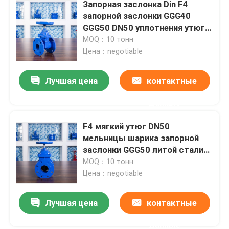
Запорная заслонка Din F4
запорной заслонки GGG40
GGG50 DN50 уплотнения утюга
PN16 мягкая
MOQ：10 тонн
Цена：negotiable
Лучшая цена
контактные
данные
F4 мягкий утюг DN50
мельницы шарика запорной
заслонки GGG50 литой стали
запечатывания Pn10 PN16
MOQ：10 тонн
Цена：negotiable
Лучшая цена
контактные
данные