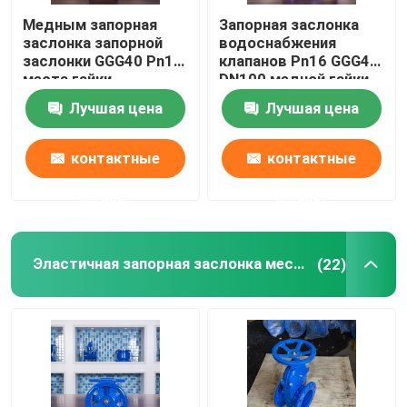
Медным запорная
Запорная заслонка
заслонка запорной
водоснабжения
заслонки GGG40 Pn16
клапанов Pn16 GGG40
места гайки
DN100 медной гайки
жизнерадостным
жизнерадостная
Лучшая цена
Лучшая цена
служить фланцем
усаженная
двойником
контактные
контактные
данные
данные
Эластичная запорная заслонка места
(22)