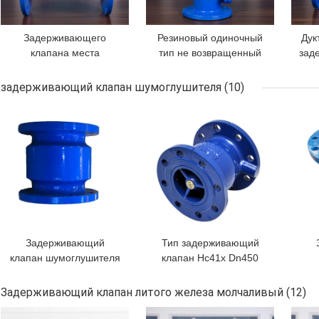
Задерживающего
Резиновый одиночный
Дук
клапана места
тип не возвращенный
зад
ламеллы QT400
клапан щитка
задерживающий клапан
задерживающего
задерживающий клапан шумоглушителя
(10)
качания утюга
клапана GGG40 DN50
кла
ЛУЧШАЯ ЦЕНА
ЛУЧШАЯ ЦЕНА
ЛУЧ
резинового дуктильный
двери
Задерживающий
Тип задерживающий
клапан шумоглушителя
клапан Hc41x Dn450
Pn10 Hc41x заставляя
Pn16 дуктильного утюга
замолчать DN350
молчаливый не
Задерживающий клапан литого железа молчаливый
(12)
прозрачность Hc41x
возвращает клапан
ЛУЧШАЯ ЦЕНА
ЛУЧШАЯ ЦЕНА
ЛУЧ
энергосберегающая
шу