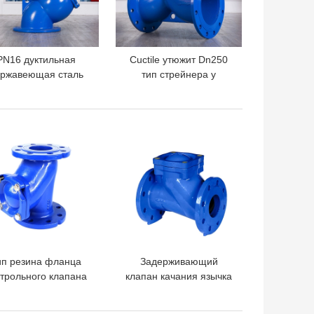
PN16 дуктильная
Cuctile утюжит Dn250
ржавеющая сталь
тип стрейнера y
динения струбцины
служило фланцем
за фильтра литого
класс 150 клапана
железа y
Ggg50 фильтра Ss304
ШАЯ ЦЕНА
ЛУЧШАЯ ЦЕНА
мелкосеточная
ип резина фланца
Задерживающий
трольного клапана
клапан качания язычка
арового вентиля
задерживающего
T450 DN80 литого
клапана GGG50 QT450