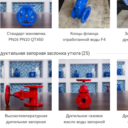
Стандарт маховичка
Концы фланца
З
PN16 PN10 QT450
отработанной воды F4
ду
запорной заслонки
PN10 GGG50 запорной
з
места дуктильного
заслонки места медной
ст
дуктильная запорная заслонка утюга
(25)
утюга эластичный
проволоки эластичные
D
ЛУЧШАЯ ЦЕНА
ЛУЧШАЯ ЦЕНА
ЛУЧ
немецкий
Высокотемпературная
Дуктильное газовое
Ду
дуктильная запорная
масло воды запорной
заслонка места
заслонки PN16
тем