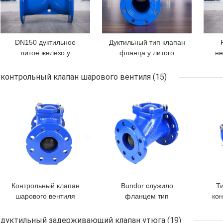
DN150 дуктильное
Дуктильный тип клапан
Оставьте сообщение
литое железо y
фланца y литого
не
фильтрует стрейнер
железа фильтра
сое
Мы скоро тебе перезвоним!
нержавеющей стали y
стрейнера для
па
контрольный клапан шарового вентиля
(15)
Pn10 Ggg50
водораздела Dn150
ЛУЧШАЯ ЦЕНА
ЛУЧШАЯ ЦЕНА
ЛУЧ
Контрольный клапан
Bundor служило
Т
шарового вентиля
фланцем тип
кон
GGG50 PN10 PN16
задерживающий клапан
ш
QT450 не возвращает
поплавка
Q
дуктильный задерживающий клапан утюга
(19)
ОТПРАВИТЬ