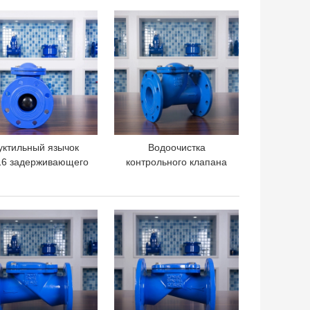
леза DN150 PN16
качания литого железа
ШАЯ ЦЕНА
ЛУЧШАЯ ЦЕНА
эластичная
DIN F6 резиновый
уктильный язычок
Водоочистка
6 задерживающего
контрольного клапана
апана DN100 утюга
шарового вентиля
BS5163 служил
служить фланцем PN16
нцем контрольный
литого железа DIN
ШАЯ ЦЕНА
ЛУЧШАЯ ЦЕНА
клапан шарового
дуктильная DN100
вентиля конца