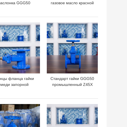
заслонка GGG50
газовое масло красной
уплотнения DN50
воды запорной
жила фланцем вода
заслонки QTG50 DN100
га гнезд дуктильная
GGG50 голубое
ШАЯ ЦЕНА
ЛУЧШАЯ ЦЕНА
нцы фланца гайки
Стандарт гайки GGG50
меди запорной
промышленный Z45X
лонки Dn65 GGG40
меди запорной
 места Pn16 PN10
заслонки F4 QT450
жизнерадостные
DN65 жизнерадостный
ШАЯ ЦЕНА
ЛУЧШАЯ ЦЕНА
немецкий