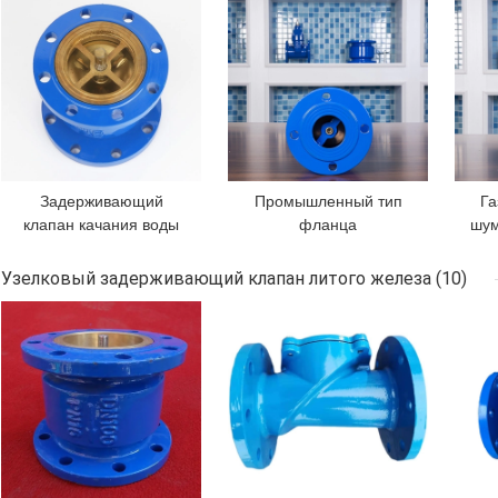
Задерживающий
Промышленный тип
Га
клапан качания воды
фланца
шум
фланца
задерживающего
задерживающего
клапана GGG40
Узелковый задерживающий клапан литого железа
(10)
клапана PN10 DN300
заставляя замолчать
кла
ЛУЧШАЯ ЦЕНА
ЛУЧШАЯ ЦЕНА
ЛУЧ
литого железа
небольшие
G
шумоглушителя GGG50
задерживающие
молчаливый
клапаны DN65 для
воды