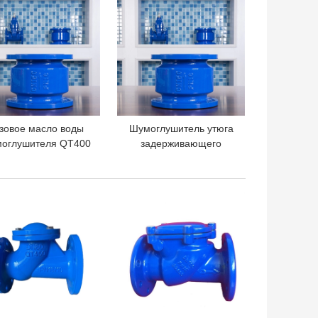
Pn16 дуктильный
дуктильный
зовое масло воды
Шумоглушитель утюга
оглушителя QT400
задерживающего
DN150
клапана QT450 DN150
задерживающего
GGG40 GGG50 Dn100
пана литого железа
Pn16 дуктильный
ШАЯ ЦЕНА
ЛУЧШАЯ ЦЕНА
GG40 молчаливое