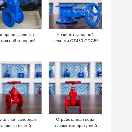
апорная заслонка
Нечистот запорной
ктильной запорной
заслонки QT450 GGG50
аслонки немецкая
места DN50 F4
андартная GGG40
уплотнение эластичных
n200 места утюга
немецкое стандартное
ШАЯ ЦЕНА
ЛУЧШАЯ ЦЕНА
эластичной
мягкое
ктильная запорная
Отработанная вода
заслонка низкой
высокотемпературной
пературы запорной
запорной заслонки