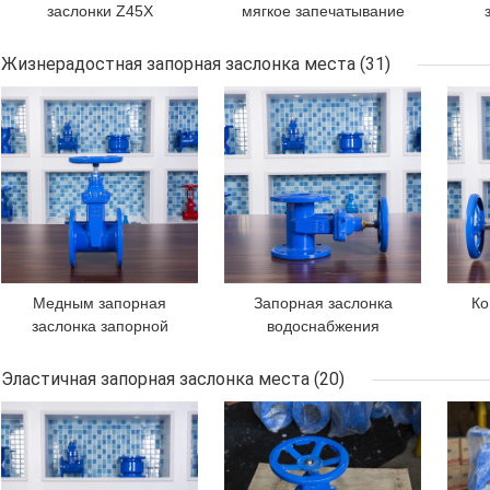
заслонки Z45X
мягкое запечатывание
уплотнения DN100 F4
QT450 QT400 фланца
запорная заслонка
запорной заслонки
слу
Жизнерадостная запорная заслонка места
(31)
места мягкой
GGG40 промышленное
утю
ЛУЧШАЯ ЦЕНА
ЛУЧШАЯ ЦЕНА
ЛУЧ
жизнерадостная
Медным запорная
Запорная заслонка
Ко
заслонка запорной
водоснабжения
заслонки GGG40 Pn16
клапанов Pn16 GGG40
зас
места гайки
DN100 медной гайки
F4
Эластичная запорная заслонка места
(20)
жизнерадостным
жизнерадостная
ЛУЧШАЯ ЦЕНА
ЛУЧШАЯ ЦЕНА
ЛУЧ
служить фланцем
усаженная
двойником