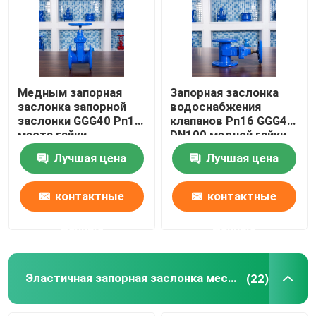
Путешествие фабрики
Проверка качества
Медным запорная
Запорная заслонка
заслонка запорной
водоснабжения
заслонки GGG40 Pn16
клапанов Pn16 GGG40
Свяжитесь мы
места гайки
DN100 медной гайки
жизнерадостным
жизнерадостная
Лучшая цена
Лучшая цена
служить фланцем
усаженная
Случаи
двойником
контактные
контактные
Мягкая запорная заслонка уплотнения
данные
данные
Жизнерадостная запорная заслонка места
Эластичная запорная заслонка места
(22)
Эластичная запорная заслонка места