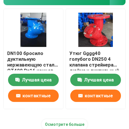
DN100 бросило
Утюг Gggg40
дуктильную
голубого DN250 4
нержавеющую сталь
клапана стрейнера
QT400 Pn16 концов
дюйма y дуктильный
фланца стрейнера
для частей водяного
Лучшая цена
Лучшая цена
утюга y
фильтра запасных
контактные
контактные
данные
данные
Осмотрите больше