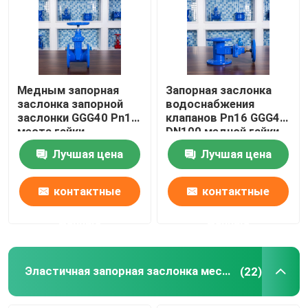
Путешествие фабрики
Проверка качества
Медным запорная
Запорная заслонка
заслонка запорной
водоснабжения
заслонки GGG40 Pn16
клапанов Pn16 GGG40
Свяжитесь мы
места гайки
DN100 медной гайки
жизнерадостным
жизнерадостная
Лучшая цена
Лучшая цена
служить фланцем
усаженная
Случаи
двойником
контактные
контактные
Мягкая запорная заслонка уплотнения
данные
данные
Жизнерадостная запорная заслонка места
Эластичная запорная заслонка места
(22)
Эластичная запорная заслонка места