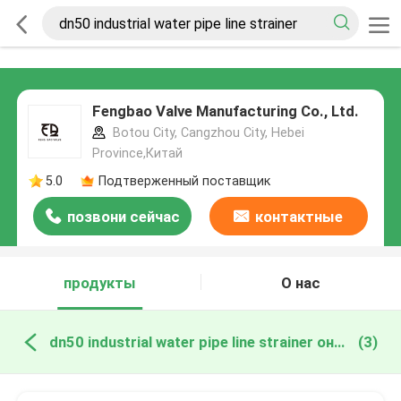
Fengbao Valve Manufacturing Co., Ltd.
Botou City, Cangzhou City, Hebei
Province,Китай
5.0
Подтверженный поставщик
позвони сейчас
контактные
данные
продукты
О нас
dn50 industrial water pipe line strainer онлайн производство
(3)