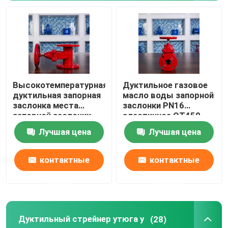
Задерживающий клапан литого железа молчаливый
Узелковый задерживающий клапан литого железа
Высокотемпературная
Дуктильное газовое
дуктильная запорная
масло воды запорной
заслонка места
заслонки PN16
запорной заслонки
эластичное QT450
QT400 QT450 утюга
QT400 фланца утюга
Лучшая цена
Лучшая цена
эластичная
контактные
контактные
данные
данные
Дуктильный стрейнер утюга y
(28)