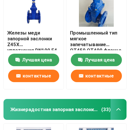
Железы меди
Промышленный тип
запорной заслонки
мягкое
Z45X
запечатывание
уплотнения DN100 F4
QT450 QT400 фланца
запорная заслонка
запорной заслонки
Лучшая цена
Лучшая цена
места мягкой
GGG40
жизнерадостная
промышленное
контактные
контактные
данные
данные
Дом
Жизнерадостная запорная заслонка места
(33)
Продукты
О нас