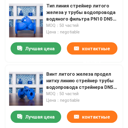
Тип линия стрейнер литого
железа y трубы водопровода
водяного фильтра PN10 DN50
промышленная
MOQ：50 частей
Цена：negotiable
Лучшая цена
контактные
данные
Винт литого железа продел
нитку линию стрейнер трубы
водопровода стрейнера DN50
GGG40 y
MOQ：50 частей
Цена：negotiable
Лучшая цена
контактные